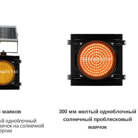
Светодиодный светофор
Пеше
Прозрачная линза 200 мм RYG
200 мм
...
потоком
Прозрачная линза 200 мм RYG
200 мм
...
...
300 мм высокопоточный RYG ...
Прозра
красная
300+200 мм с высоким потоком...
300 мм
Пешеходный переход
Дете
 маяков
300 мм желтый одноблочный
PedSense Бесконтактный...
Видеод
солнечный проблесковый
средств
ый одноблочный
Сонора Акустик...
аячок на солнечной
маячок
ергии
Беспро
Пешеходный переход...
трансп