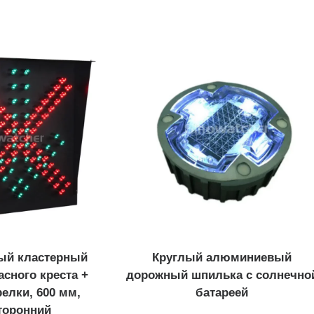
Сигналы пешеходного
перехода...
Портативный светофор
Свет
Переносной светофор...
Свето
Серия QuickSignal...
Столб 
Дорож
ый кластерный
Круглый алюминиевый
асного креста +
дорожный шпилька с солнечно
релки, 600 мм,
батареей
торонний