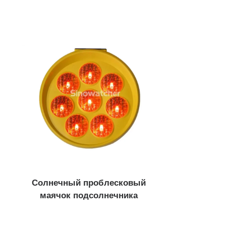
ходный светофор
Велосипедный све
, красный с высоким
300 мм Высокий поток RY
 ...
300 мм прозрачная линза
 Красный Статический и
Прозрачная линза 300 мм
300 мм РГ Обратный отсче
чная линза 200 мм,
 ...
 Красный и зеленый...
ктор движения
Контроллер свето
Солнечный проблесковый
етектор транспортных
Контроллер серии Kylin...
маячок подсолнечника
...
E100 Адаптивная координ
водное обнаружение
Контроллер серии Nano..
ортных средств ...