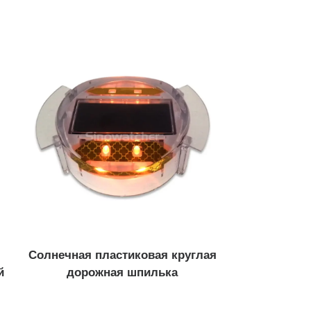
Трафик с фиксированны
временем ...
офорные столбы
форные столбы
для светофора
ные столбы
Солнечная пластиковая круглая
й
дорожная шпилька