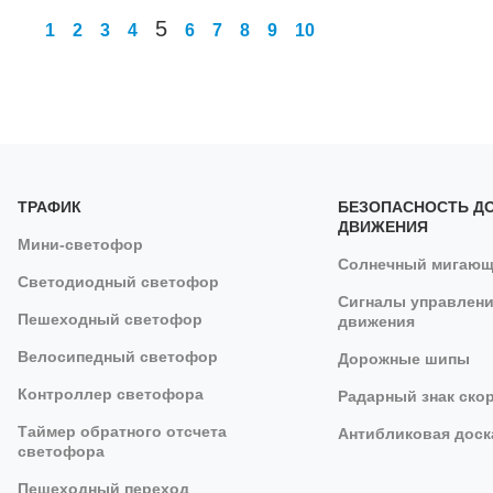
5
1
2
3
4
6
7
8
9
10
ТРАФИК
БЕЗОПАСНОСТЬ Д
ДВИЖЕНИЯ
Мини-светофор
Солнечный мигающ
Светодиодный светофор
Сигналы управлени
Пешеходный светофор
движения
Велосипедный светофор
Дорожные шипы
Контроллер светофора
Радарный знак ско
Таймер обратного отсчета
Антибликовая доск
светофора
Пешеходный переход