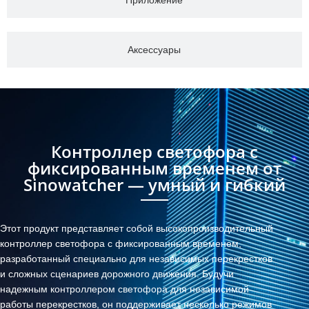
Аксессуары
Контроллер светофора с
фиксированным временем от
Sinowatcher — умный и гибкий
Этот продукт представляет собой высокопроизводительный
контроллер светофора с фиксированным временем,
разработанный специально для независимых перекрестков
и сложных сценариев дорожного движения. Будучи
надежным контроллером светофора для независимой
работы перекрестков, он поддерживает несколько режимов