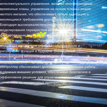
интеллектуального управления, включая многопериодные
временные планы, управление на основе плана и режим
желтого мигания, что обеспечивает гибкую адаптацию к
меняющимся требованиям дорожного движения.
Благодаря высокореалистичному интерфейсу
моделирования перекрестков контроллер светофора с
фиксированным временем позволяет пользователям
быстро и интуитивно настраивать параметры. Его
модульная конструкция упрощает обслуживание и
расширение функций в будущем. Оснащенный
комплексными механизмами защиты, а также
молниезащитными и дождезащитными конструкциями,
контроллер обеспечивает долгосрочную стабильную работу
в сложных внешних условиях, обеспечивая безопасное и
эффективное решение для управления дорожным
движением на независимых перекрестках.