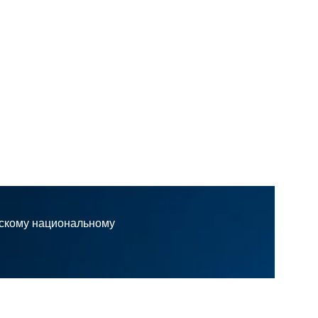
Трафик с фиксированны
временем ...
офорные столбы
форные столбы
для светофора
ные столбы
йскому национальному