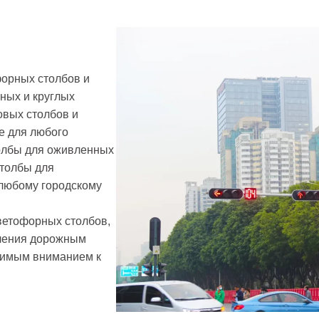
орных столбов и
ных и круглых
овых столбов и
е для любого
олбы для оживленных
столбы для
любому городскому
ветофорных столбов,
вления дорожным
бимым вниманием к