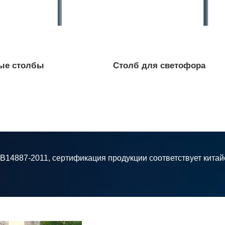
Сигналы пешеходного
перехода...
ые столбы
Столб для светофора
Портативный светофор
Свет
Переносной светофор...
Свето
Серия QuickSignal...
Столб 
Дорож
GB14887-2011, сертификация продукции соответствует кита