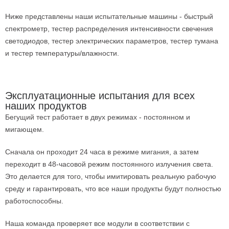
Ниже представлены наши испытательные машины - быстрый
спектрометр, тестер распределения интенсивности свечения
светодиодов, тестер электрических параметров, тестер тумана
и тестер температуры/влажности.
Вибрационный тестер с имитацией транспортной
Тестер распределения интенсивности свечения
Испытания на воздействие высоких и низких температур
Тестер выдерживаемого напряжения AC/DC
Тестер быстрых спектрометров
Тестер соляного тумана
Интегрирующая сфера
светодиодов
вибрации
Эксплуатационные испытания для всех
наших продуктов
Бегущий тест работает в двух режимах - постоянном и
мигающем.
Сначала он проходит 24 часа в режиме мигания, а затем
переходит в 48-часовой режим постоянного излучения света.
Это делается для того, чтобы имитировать реальную рабочую
среду и гарантировать, что все наши продукты будут полностью
работоспособны.
Наша команда проверяет все модули в соответствии с