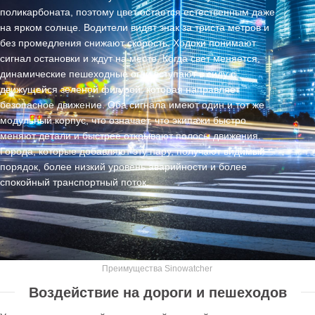
поликарбоната, поэтому цвет остается естественным даже
на ярком солнце. Водители видят знак за триста метров и
без промедления снижают скорость. Ходоки понимают
сигнал остановки и ждут на месте. Когда свет меняется,
динамические пешеходные огни вступают в силу с
движущейся зеленой фигурой, которая направляет
безопасное движение. Оба сигнала имеют один и тот же
модульный корпус, что означает, что экипажи быстро
меняют детали и быстрее открывают полосы движения.
Города, которые добавляют эту пару, получают видимый
порядок, более низкий уровень аварийности и более
спокойный транспортный поток.
Преимущества Sinowatcher
Воздействие на дороги и пешеходов