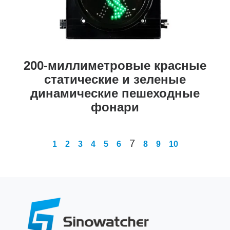
200-миллиметровые красные
статические и зеленые
динамические пешеходные
фонари
7
1
2
3
4
5
6
8
9
10