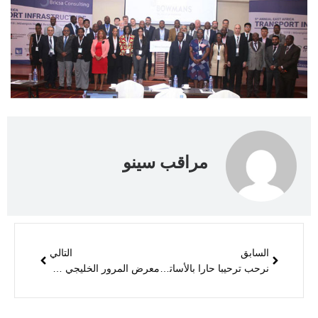
مراقب سينو
السابق
التالي
نرحب ترحيبا حارا بالأساتذة والخبراء في كلية الفنون التطبيقية للاتصالات في قوانغدونغ في Sinowatcher للزيارة والتبادل
معرض المرور الخليجي في دبي