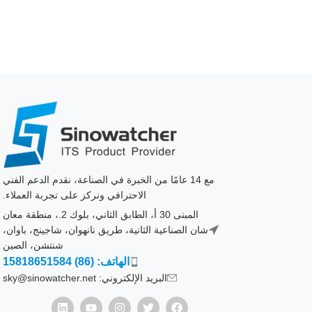
مع 14 عامًا من الخبرة في الصناعة، نقدم الدعم الفني
الاحترافي ونركز على تجربة العملاء.
المبنى 30 أ، الطابق الثاني، بلوك 2.، منطقة معان
شان الصناعية الثانية، طريق نانهوان، شاجينج، باوان،
شنتشن، الصين
الهاتف: (86) 15818651584
البريد الإلكتروني: sky@sinowatcher.net