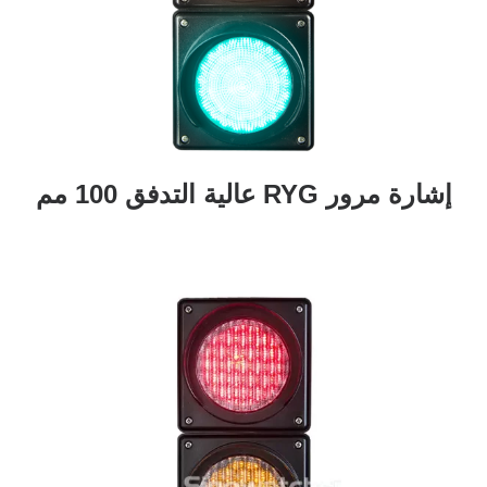
إشارة مرور RYG عالية التدفق 100 مم