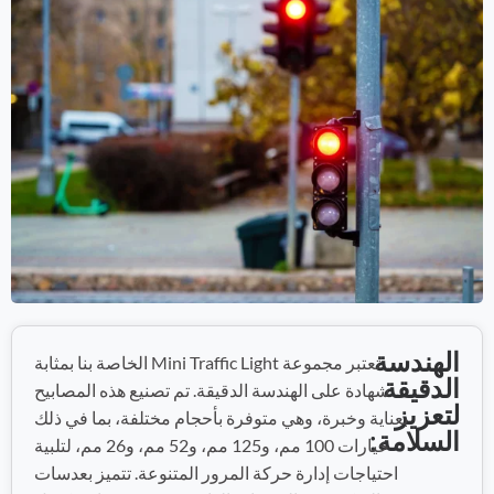
الهندسة
تعتبر مجموعة Mini Traffic Light الخاصة بنا بمثابة
الدقيقة
شهادة على الهندسة الدقيقة. تم تصنيع هذه المصابيح
لتعزيز
بعناية وخبرة، وهي متوفرة بأحجام مختلفة، بما في ذلك
السلامة:
خيارات 100 مم، و125 مم، و52 مم، و26 مم، لتلبية
احتياجات إدارة حركة المرور المتنوعة. تتميز بعدسات