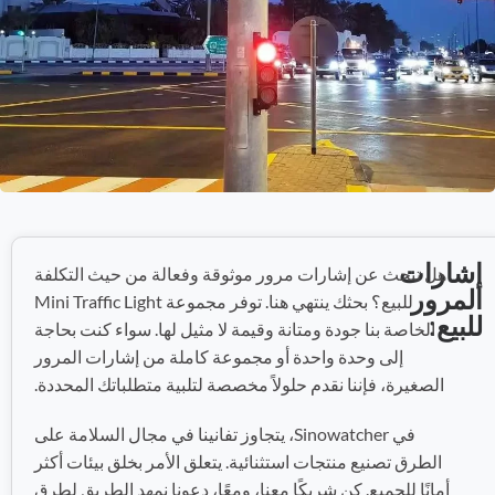
إشارات
هل تبحث عن إشارات مرور موثوقة وفعالة من حيث التكلفة
المرور
للبيع؟ بحثك ينتهي هنا. توفر مجموعة Mini Traffic Light
للبيع:
الخاصة بنا جودة ومتانة وقيمة لا مثيل لها. سواء كنت بحاجة
إلى وحدة واحدة أو مجموعة كاملة من إشارات المرور
الصغيرة، فإننا نقدم حلولاً مخصصة لتلبية متطلباتك المحددة.
في Sinowatcher، يتجاوز تفانينا في مجال السلامة على
الطرق تصنيع منتجات استثنائية. يتعلق الأمر بخلق بيئات أكثر
أمانًا للجميع. كن شريكًا معنا، ومعًا، دعونا نمهد الطريق لطرق