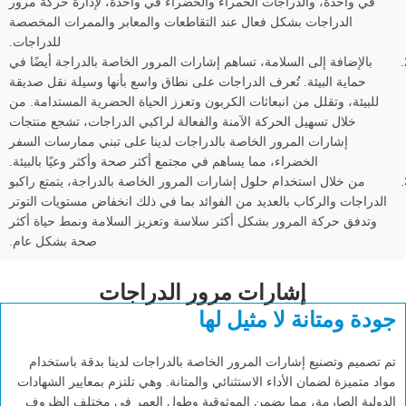
في واحدة، والدراجات الحمراء والخضراء في واحدة، لإدارة حركة مرور
الدراجات بشكل فعال عند التقاطعات والمعابر والممرات المخصصة
للدراجات.
بالإضافة إلى السلامة، تساهم إشارات المرور الخاصة بالدراجة أيضًا في
حماية البيئة. تُعرف الدراجات على نطاق واسع بأنها وسيلة نقل صديقة
للبيئة، وتقلل من انبعاثات الكربون وتعزز الحياة الحضرية المستدامة. من
خلال تسهيل الحركة الآمنة والفعالة لراكبي الدراجات، تشجع منتجات
إشارات المرور الخاصة بالدراجات لدينا على تبني ممارسات السفر
الخضراء، مما يساهم في مجتمع أكثر صحة وأكثر وعيًا بالبيئة.
من خلال استخدام حلول إشارات المرور الخاصة بالدراجة، يتمتع راكبو
الدراجات والركاب بالعديد من الفوائد بما في ذلك انخفاض مستويات التوتر
وتدفق حركة المرور بشكل أكثر سلاسة وتعزيز السلامة ونمط حياة أكثر
صحة بشكل عام.
إشارات مرور الدراجات
جودة ومتانة لا مثيل لها
تم تصميم وتصنيع إشارات المرور الخاصة بالدراجات لدينا بدقة باستخدام
مواد متميزة لضمان الأداء الاستثنائي والمتانة. وهي تلتزم بمعايير الشهادات
الدولية الصارمة، مما يضمن الموثوقية وطول العمر في مختلف الظروف