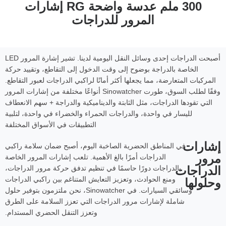
300 ملم عدسة واضحة RG إشارات
المرور للدراجات
أصبحت الدراجات إحدى وسائل النقل اليومية لدينا. تشير إشارة المرور LED
الخاصة بالدراجة بوضوح إلى وقت الدخول إلى التقاطع، وتقييد حركة
المركبات المتعارضة، مما يجعلها أكثر أمانًا لراكبي الدراجات لعبور التقاطع.
وفقًا لطلب السوق، طورت Sinowatcher أنواعًا مختلفة من إشارات المرور
التي تقودها الدراجات، مثل الثابتة والديناميكية والدراجة + سهم الانعطاف
لليسار في واحدة، والدراجات الحمراء والخضراء في واحدة، لتلبية
التطبيقات في الأسواق المختلفة
إشارات
في المناطق الحضرية الصاخبة اليوم، أصبح ضمان سلامة راكبي
مرور
الدراجات أمرًا بالغ الأهمية. تلعب إشارات المرور الخاصة
الدراجات
بالدراجات دورًا حاسمًا في تنظيم تدفق حركة مرور الدراجات،
وحلولها
ومنع الحوادث، وتعزيز التعايش المتناغم بين راكبي الدراجات
وسائقي السيارات. في Sinowatcher، نحن ملتزمون بتوفير حلول
شاملة لإشارات مرور الدراجات التي تعزز السلامة على الطرق
وتعزز التنقل الحضري المستدام.