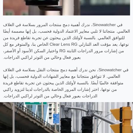
في Sinowatcher، ندرك أهمية دمج منتجات المرور بسلاسة في الغلاف
العالمي. منتجاتنا لا تلبي معايير الاعتماد الدولية فحسب، بل إنها مصممة أيضًا
للتوافق العالمي. بالنسبة لأولئك الذين يبحثون عن تجربة تقاطع فريدة من
نوعها، يعد مؤقت العد التنازلي Clear Lens RG الخاص بنا، والمتوفر مع كل
من إشارات مرور الدراجات الثابتة RG واختيار السكن الأسود أو الأصفر،
بعبور فعال وخالي من التوتر لراكبي الدراجات.
في Sinowatcher، نحن ندرك أهمية دمج منتجات النقل بسلاسة في الغلاف
العالمي. لا تتوافق منتجاتنا مع معايير الشهادات الدولية فحسب، بل إنها
متوافقة عالميًا أيضًا. بالنسبة لأولئك الذين يبحثون عن تجربة تقاطع فريدة
من نوعها، اختر إشارات المرور الخاصة بالدراجات لدينا لتزويد راكبي
الدراجات بعبور فعال وخالي من التوتر لراكبي الدراجات.