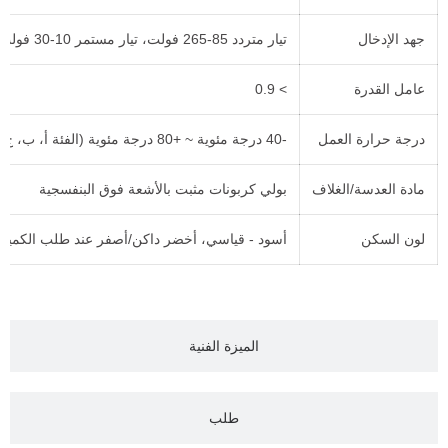
جهد الإدخال
تيار متردد 85-265 فولت، تيار مستمر 10-30 فولت
عامل القدرة
> 0.9
درجة حرارة العمل
-40 درجة مئوية ~ +80 درجة مئوية (الفئة أ، ب، ج وفقًا للمعيار EN12368)
مادة العدسة/الغلاف
بولي كربونات مثبت بالأشعة فوق البنفسجية
لون السكن
أسود - قياسي، أخضر داكن/أصفر عند طلب الكمية
الميزة الفنية
طلب