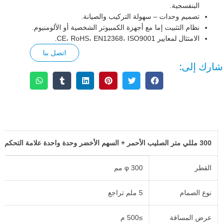
البنفسجية.
تصميم وحدات – سهولة التركيب والصيانة.
نظام التثبيت إما مع أجهزة الكمبيوتر الشخصية أو الألومنيوم.
الامتثال لمعايير CE، RoHS، EN12368، ISO9001.
اتصل بنا
شارك إلى:
الوصف
300 مللي متر الصليب الأحمر + السهم الأخضر وحدة واحدة علامة التحكم في المسار معلمة الضوء
القطر
φ 300 مم
نوع الصمام
5 ملم تراجع
عرض المسافة
≥500 م