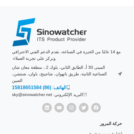
مع 14 عامًا من الخبرة في الصناعة، نقدم الدعم الفني الاحترافي
ونركز على تجربة العملاء.
المبنى 30 أ، الطابق الثاني، بلوك 2.، منطقة معان شان
الصناعية الثانية، طريق نانهوان، شاجينج، باوان، شنتشن،
الصين
الهاتف: (86) 15818651584
البريد الإلكتروني: sky@sinowatcher.net
حركة المرور
إشارة مرور صغيرة