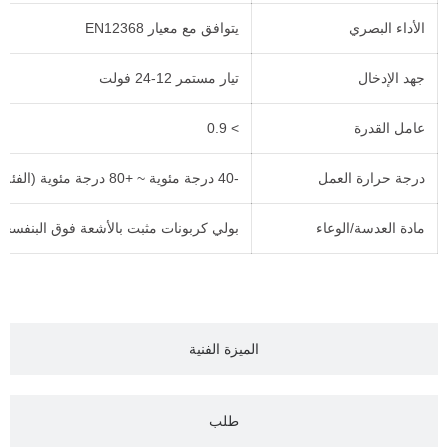
الأداء البصري
يتوافق مع معيار EN12368
جهد الإدخال
تيار مستمر 12-24 فولت
عامل القدرة
> 0.9
درجة حرارة العمل
-40 درجة مئوية ~ +80 درجة مئوية (الفئة أ، ب، ج وفقًا للمعيار EN12368)
مادة العدسة/الوعاء
بولي كربونات مثبت بالأشعة فوق البنفسجي
الميزة الفنية
طلب