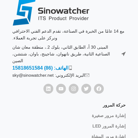
مع 14 عامًا من الخبرة في الصناعة، نقدم الدعم الفني الاحترافي
ونركز على تجربة العملاء.
المبنى 30 أ، الطابق الثاني، بلوك 2.، منطقة معان شان
الصناعية الثانية، طريق نانهوان، شاجينج، باوان، شنتشن،
الصين
الهاتف: (86) 15818651584
البريد الإلكتروني: sky@sinowatcher.net
حركة المرور
إشارة مرور صغيرة
إشارة المرور LED
إشارة مرور المشاة