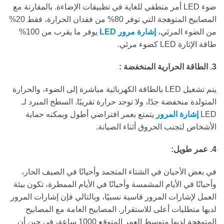
ضوء LED أمر منطقي للغاية في تطبيقات الإضاءة. بالمقارنة مع
المصابيح المتوهجة التي توفر 80% من فقدان الحرارة، فقط 20%
من الضوء المرئي،
إشارة مرور LED
يوفر ما يقرب من 100%
طاقة الإثارة LED كضوء مرئي.
3. الطاقة الحرارية المنخفضة :
يتم تشغيل LED بالطاقة الكهربائية مباشرة إلى الضوء، والحرارة
المتولدة منخفضة جدًا، ولا توجد حرارة تقريبًا. السطح المبرد لـ
LED
إشارة المرور
يتمتع بعمر افتراضي أطول ويمكنه حماية
الأشخاص لتجنب الحروق أثناء الصيانة.
4. عمر طويل:
في بعض الأحيان في الشتاء المتجمد وأحيانًا في الصيف الحار،
وأحيانًا في الأيام المشمسة وأحيانًا في الأيام الممطرة، تكون بيئة
العمل لإشارات المرور قاسية نسبيًا، وبالتالي فإن إشارات المرور
لديها متطلبات أعلى للاستقرار. المصابيح العامة مع المصابيح
المتوهجة لديها متوسط ​​العمر المتوقع 1000 ساعة، في حين أن