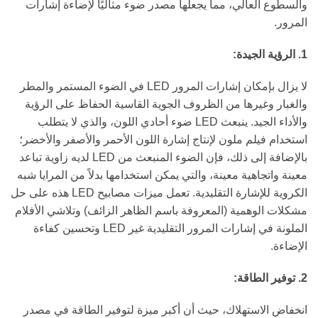
والسطوع العالي، مما يجعلها مصدر ضوء مثاليًا لإضاءة إشارات
المرور.
1. الرؤية الجيدة:
لا يزال بإمكان إشارات المرور LED في الضوء المستمر والمطر
والغبار وغيرها من الظروف الجوية القاسية الحفاظ على الرؤية
والأداء الجيد. ينبعث LED ضوء أحادي اللون، والذي لا يتطلب
استخدام فيلم ملون لإنتاج إشارة اللون الأحمر والأصفر والأخضر؛
بالإضافة إلى ذلك، فإن الضوء المنبعث من LED لديه زاوية تباعد
معينة واتجاهية معينة، والتي يمكن استخدامها بدلاً من المرايا شبه
الكروية للإشارة التقليدية. تعمل ميزات مصابيح LED هذه على حل
مشكلات الوهمية (المعروفة باسم الظاهر الزائف) وتلاشي الأفلام
الملونة في إشارات المرور التقليدية غير LED وتحسين كفاءة
الإضاءة.
2. توفير الطاقة:
انخفاض الاستهلاك، حيث أن أكبر ميزة لتوفير الطاقة في مصدر