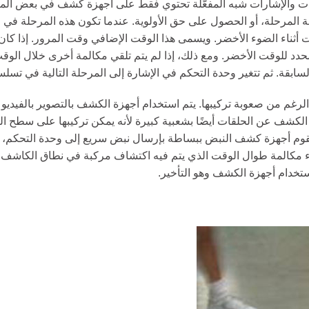
بات والإشارات شبه المفعّلة تحتوي فقط على أجهزة كشف في بعض الم
ة المرحلة، أو الحصول على حق الأولوية. عندما تكون هذه المرحلة في ا
أثناء الضوء الأخضر. ويسمى هذا الوقت الإضافي وقت المرور. إذا كان
دد للوقت الأخضر. ومع ذلك، إذا لم يتم تلقي مكالمة أخرى خلال الوقت
إشارة المرور LED
 السابقة. ثم تتغير وحدة التحكم في الإشارة إلى المرحلة التالية في ت
عدسة شفافة 200 ملم RYG...
عدسة شفافة 200 ملم RYG...
غم من صعوبة تركيبها. يتم استخدام أجهزة الكشف بالتصوير بالفيديو بش
الكشف عن الحلقات أيضًا بشعبية كبيرة لأنه يمكن تركيبها على سطح ال
300 مم تدفق عالي RYG ...
تقوم أجهزة كشف النبض ببساطة بإرسال نبض سريع إلى وحدة التحكم، 
300 + 200 مم تدفق عالي ...
اء مكالمة طوال الوقت الذي يتم فيه اكتشاف مركبة في نطاق الكاشف. 
استخدام أجهزة الكشف وهو التأخير.
معبر مشاة
بيدسينس تماس...
سونورا الصوتية...
معبر مشاة...
إشارات عبور المشاة...