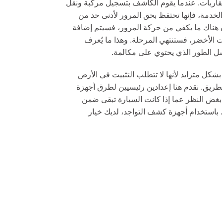
قاربات. عندما يقوم الكاشف بتسجيل مركبة ونقل
لخدمة، فإنها تحتفظ بحق المرور لأدنى حد من
 هناك ما يكفي من حركة المرور، فسيتم إضافة
 الأخضر، فستنتهي المرحلة. وهذا ما يُعرف
إشارة مرور المشاة
إشارة مرور 
سلسل الطور الذي يحتوي على مكالمة.
200 مم تدفق عالي أحمر ...
300 مم تدفق عالي RYG...
200 ملم أحمر ثابت و...
عدسة شفافة مقاس 0
كل متزايد لأنها لا تتطلب التثبيت في الأرض
طريق. نقدم هنا إعدادين رئيسيين لطرق أجهزة
عدسة شفافة 200 ملم باللون الأحمر
عدسة شفافة 300 ملم RG...
...
بغض النظر عما إذا كانت السيارة تبقى ضمن
300 ملم RG العد التنازلي ...
باستخدام أجهزة كشف التواجد، لديك خيار
300 ملم أحمر وأخضر...
كاشف المرور
جهاز التحكم
المرور
جهاز كشف المركبات بالفيديو...
وحدة تحكم سلس
كشف المركبات لاسلكيا ...
E100 التنسيق التكيفي...
وحدة تحكم سلس