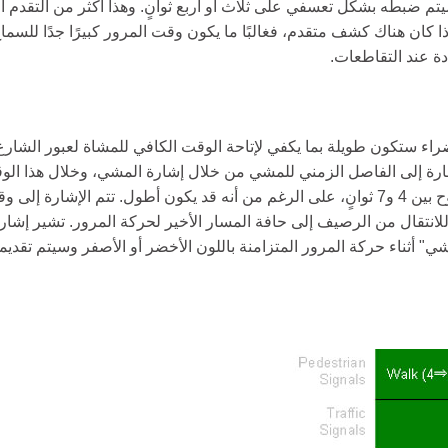
سيتم ضبطه بشكل تعسفي على ثلاث أو أربع ثوانٍ. وهذا أكثر من التقدم ا
كان هناك كشف متقدم، فغالبًا ما يكون وقت المرور كبيرًا جدًا للسما
دة عند التقاطعات.
ء ستكون طويلة بما يكفي لإتاحة الوقت الكافي للمشاة لعبور الشارع.
ارة إلى الفاصل الزمني للمشي من خلال إشارة المشي، وخلال هذا ال
الشارع. بشكل عام، الحد الأدنى لوقت المشي المخصص للمشاة يتراوح بين 4 و7 ثوانٍ، على الرغم من أن
للمشاة الذين يمشيون بسرعة 4 أقدام في الثانية للانتقال من الرصيف إلى حافة المسار الأخير لحر
ي" أثناء حركة المرور المتزامنة باللون الأخضر أو ​​الأصفر وسيتم تقديمه 