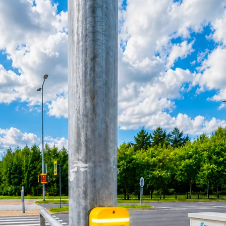
Semáforo LED
Semáf
Lente transparente de 200 mm
Rojo de 
RYG ...
200mm R
Lente transparente de 200 mm
Lente t
RYG ...
roja...
RYG de alto flujo de 300 mm ...
300mm R
300+200mm Alto Flujo...
Cruceros Peatonales
Detect
PedSense sin contacto...
Detector
Sonora Acústica...
Detecci
vehículo
Paso de peatones...