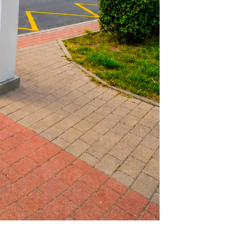
Tráfico en horario fijo...
s para Semáforo
para Semáforo
 señales de tráfico
e tráfico