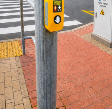
Señales de cruce de peatones...
Semáforo portátil
Poste
Semáforo portátil...
Postes 
Serie QuickSignal...
Poste de
Postes d