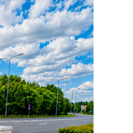
oros Peatonales
Semáforos Ciclistas
alto flujo de 200 mm ...
RYG de alto flujo de 300 mm
ojo Estático y...
300mm Lente Transparente
ransparente de 200 mm
Lente transparente de 300
RG...
ojo y Verde...
Cuenta regresiva RG de 30
or de tráfico
Controladores de
Semáforos
 de vídeo de vehículos...
Controlador de la serie Kylin
ón inalámbrica de
s...
Coordinación adaptativa E10
Controlador de la serie Nano