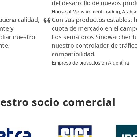
del desarrollo de nuevos prod
House of Measurement Trading, Arabia
buena calidad,
Con sus productos estables,
Semáforo LED
Semáf
nte y
cuota de mercado en el campo 
Lente transparente de 200 mm
Rojo de 
liar nuestro
Los semáforos Sinowatcher f
RYG ...
nte.
nuestro controlador de tráfic
200mm R
Lente transparente de 200 mm
compatibilidad.
Lente t
RYG ...
roja...
Empresa de proyectos en Argentina
RYG de alto flujo de 300 mm ...
300mm R
300+200mm Alto Flujo...
estro socio comercial
Cruceros Peatonales
Detect
PedSense sin contacto...
Detector
Sonora Acústica...
Detecci
vehículo
Paso de peatones...