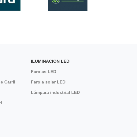
Tráfico en horario fijo...
s para Semáforo
para Semáforo
 señales de tráfico
ILUMINACIÓN LED
e tráfico
Farolas LED
e Carril
Farola solar LED
Lámpara industrial LED
d