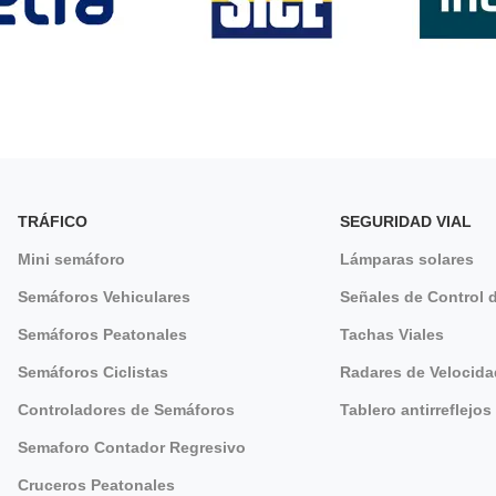
Señales de cruce de peatones...
Semáforo portátil
Poste
Semáforo portátil...
Postes 
Serie QuickSignal...
Poste de
TRÁFICO
SEGURIDAD VIAL
Postes d
Mini semáforo
Lámparas solares
Semáforos Vehiculares
Señales de Control d
Semáforos Peatonales
Tachas Viales
Semáforos Ciclistas
Radares de Velocida
Controladores de Semáforos
Tablero antirreflejos
Semaforo Contador Regresivo
Cruceros Peatonales