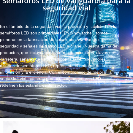
Semáforos LED de vanguardia para la
seguridad vial
En el ámbito de la seguridad vial, la precisión y fiabilidad de los
semáforos LED son primordiales. En Sinowatcher, somos
pioneros en la fabricación de soluciones avanzadas de
seguridad y señales de tráfico LED a granel. Nuestra gama de
productos, que incluye luces intermitentes solares, clavos de
carretera, señales de velocidad por radar e innovadores
diseños de semáforos LED, representa el epítome de la
innovación y la eficiencia. Con el compromiso de mejorar la
seguridad vial, nuestros productos de semáforos LED
redefinen los estándares del sector.