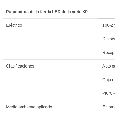
Parámetros de la farola LED de la serie X9
Eléctrico
100-27
Distor
Recept
Clasificaciones
Apto p
Caja ó
-40℃ 
Medio ambiente aplicado
Entorno