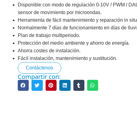
Disponible con modo de regulación 0-10V / PWM / DALi
sensor de movimiento por microondas.
Herramienta de fácil mantenimiento y reparación in situ
Semáforo LED
Semáf
Normalmente 7 días de funcionamiento en días de lluvi
Lente transparente de 200 mm
Rojo de 
Plan de trabajo multiperiodo.
RYG ...
Protección del medio ambiente y ahorro de energía.
200mm R
Lente transparente de 200 mm
Ahorra costes de instalación.
Lente t
RYG ...
Fácil instalación, mantenimiento y sustitución.
roja...
RYG de alto flujo de 300 mm ...
Contáctenos
300mm R
Compartir con:
300+200mm Alto Flujo...
Cruceros Peatonales
Detect
PedSense sin contacto...
Detector
Sonora Acústica...
Detecci
vehículo
Paso de peatones...