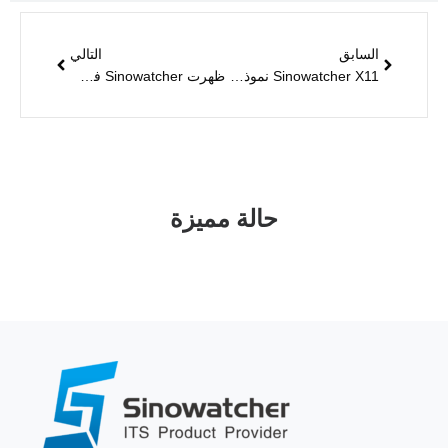
السابق
التالي
Sinowatcher X11 نموذج أدى ضوء الشارع
ظهرت Sinowatcher في معرض منتجات الطرق السريعة الصيني الخامس والعشرين
حالة مميزة