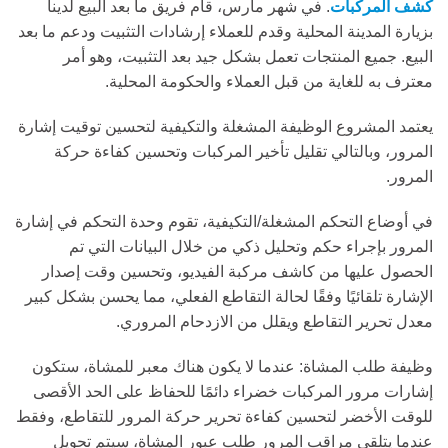
كشف المركبات
. في شهر مارس، قام فريق ما بعد البيع لدينا
بزيارة المدينة المحلية وقدم للعملاء إرشادات التثبيت ودعم ما بعد
البيع. جميع المنتجات تعمل بشكل جيد بعد التثبيت، وهو أمر
معترف به للغاية من قبل العملاء والحكومة المحلية.
يعتمد المشروع الوظيفة المشغلة والتكيفية لتحسين توقيت إشارة
المرور، وبالتالي تقليل تأخير المركبات وتحسين كفاءة حركة
المرور.
في أوضاع التحكم المشغلة/التكيفية، تقوم وحدة التحكم في إشارة
المرور بإجراء حكم وتحليل ذكي من خلال البيانات التي تم
الحصول عليها من كاشف مركبة الفيديو، وتحسين وقت إصدار
الإشارة تلقائيًا وفقًا لحالة التقاطع الفعلي، مما يحسن بشكل كبير
معدل تحرير التقاطع ويقلل من الازدحام المروري.
وظيفة طلب المشاة: عندما لا يكون هناك معبر للمشاة، ستكون
إشارات مرور المركبات خضراء دائمًا للحفاظ على الحد الأقصى
للوقت الأخضر لتحسين كفاءة تحرير حركة المرور للتقاطع، وفقط
عندما يتلقى مراقب المرور طلب عبور المشاة، سيتم تحويل