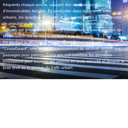
fréquents chaque année, causant des souffrances à
d'innombrables familles. En particulier dans les grands axes
urbains, les quartiers d'affaires et les autres zones à forte densité
de population, le phénomène de mélange de personnes et de
voitures est grave, et les moyens traditionnels d'avertissement de
la circulation ont du mal à répondre à la demande.
En gardant la situation à l'esprit, Sinowatcher présente
"CrossGuard", une borne d'avertissement de sécurité dédiée aux
passages pour piétons. Cette solution combine les dernières
innovations pour escorter les piétons en toute sécurité et devenir le
bras droit de la gestion du trafic urbain.