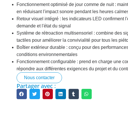
Fonctionnement optimisé de jour comme de nuit : mainti
en réduisant l'impact sonore pendant les heures calme
Retour visuel intégré : les indicateurs LED confirment l
Feu de Signalisation à
Feu de Ci
demande et l'état du signal
LED
200 mm haut 
Système de rétroaction multisensoriel : combine des si
Objectif transparent 200 mm
tactiles pour améliorer la convivialité pour tous les piét
200 mm Rouge
RYG...
Boîtier extérieur durable : conçu pour des performance
Objectif tra
Objectif transparent 200 mm
conditions environnementales
rouge...
RYG...
Fonctionnement configurable : prend en charge une conf
300mm Rouge 
RYG haut flux 300 mm...
répondre aux différentes exigences du projet et du contr
300+200mm Haut Flux...
Nous contacter
Partager avec :
Passage Piéton
Détecteur 
PedSense sans contact...
Détection vid
Sonora Acoustique...
Détecteur de 
Passage pour piétons...