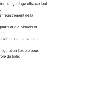
ent un guidage efficace tout
s
'enregistrement de la
rculation Piéton
Feu de Signalisation pou
Cyclistes
flux rouge...
gnaux audio, visuels et
300mm High Flux RYG...
ons
 Statique et...
s stables dans diverses
Lentille transparente 300mm
nsparent 200 mm
RYG...
iguration flexible pour
Objectif transparent 300 mm RG.
et Vert...
ôle du trafic
Compte à rebours RG 300 mm..
de Trafic
Contrôleur de Feu de
Signalisation
éo des véhicules...
Contrôleur de la série Kylin...
véhicule sans fil...
Coordonnateur adaptatif E100...