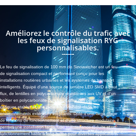
Améliorez le contrôle du trafic avec
les feux de signalisation RYG
personnalisables.
Le feu de signalisation de 100 mm de Sinowatcher est un feu
de signalisation compact et performant conçu pour les
installations routières urbaines et les systèmes de transport
intelligents. Équipé d'une source de lumière LED SMD à haut
flux, de lentilles en polycarbonate résistantes aux UV et d'un
boîtier en polycarbonate durable, il offre des performances
optiques stables et une excellente visibilité dans les
environnements extérieurs exigeants. Doté d'une large plage
de tensions de fonctionnement et d'une structure modulaire, il
permet une installation facile, une maintenance réduite et un
fonctionnement fiable à long terme pour diverses applications