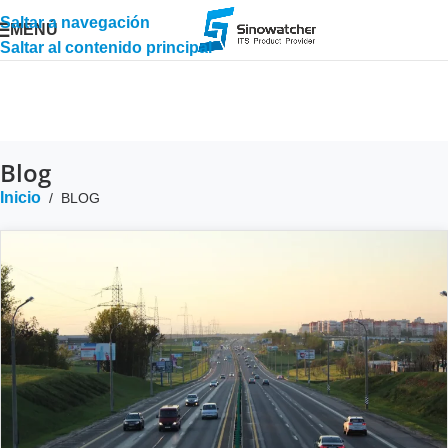
Saltar a navegación
MENÚ
Saltar al contenido principal
Blog
Inicio
/
BLOG