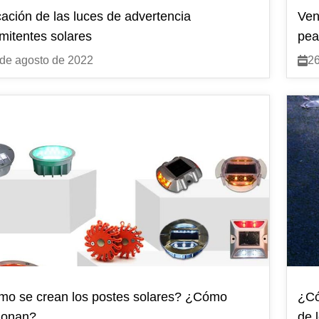
cación de las luces de advertencia
Ven
rmitentes solares
pea
de agosto de 2022
26
o se crean los postes solares? ¿Cómo
¿Có
ionan?
de 