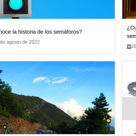
Señales de cruce de peatones...
¿Cu
oce la historia de los semáforos?
Semáforo portátil
Poste
sem
de agosto de 2022
Semáforo portátil...
Postes 
26
Serie QuickSignal...
Poste de
Postes d