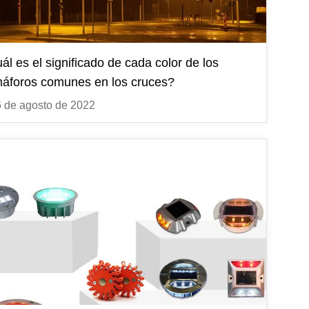
Tráfico en horario fijo...
ál es el significado de cada color de los
s para Semáforo
áforos comunes en los cruces?
para Semáforo
 de agosto de 2022
 señales de tráfico
e tráfico