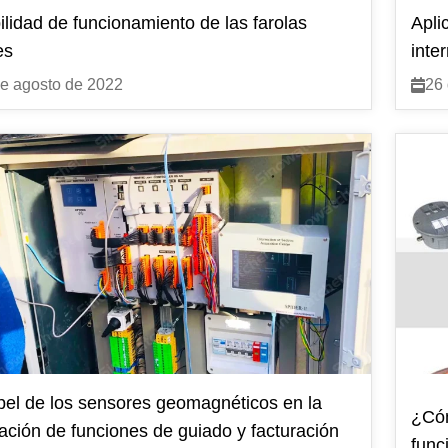
ilidad de funcionamiento de las farolas
Apli
es
inte
e agosto de 2022
26 
pel de los sensores geomagnéticos en la
¿Cóm
zación de funciones de guiado y facturación
func