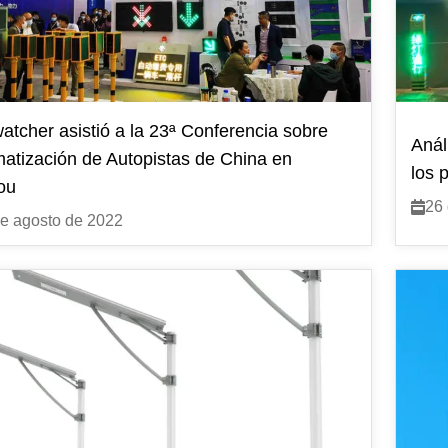
atcher asistió a la 23ª Conferencia sobre
Anál
matización de Autopistas de China en
los 
ou
26 
e agosto de 2022