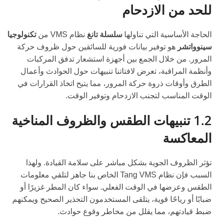
للحد من الازدحام
الحاجة الأساسية التي تناولها
سلسلة تانغ
نظام VMS من
تكنولوجيا
سينوواتشر
هو توفير بيانات فورية للسائقين حول ظروف حركة
المرور. من خلال الجمع بين أجهزة استشعار تدفق المركبات
وأنظمة المراقبة، تعرض لافتاتنا تنبيهات حول الحوادث وأعمال
الطرق وأوقات ذروة حركة المرور، مما يتيح اتخاذ القرارات في
الوقت المناسب لتجنب الازدحام وتوفير الوقت.
1.2 تنبيهات الطقس والظروف المناخية
المعاكسة
تؤثر الظروف الجوية بشكل مباشر على سلامة القيادة. ولهذا
السبب فإن نظام Tang VMS الخاص بنا جاهز لتلقي معلومات
الطقس وعرضها في الوقت الفعلي. سواء كان المطر غزيرًا أو
ضبابًا أو رياحًا قوية، يتلقى المستخدمون التحذير الصحيح ويمكنهم
ضبط قيادتهم، مما يقلل من مخاطر وقوع حوادث.