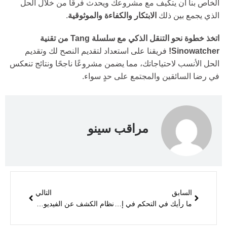
الخاص بنا أن يتكيف مع مشروعك ويحدث فرقًا من خلال الحل
الذي يجمع بين ذلك
الابتكار والكفاءة والموثوقية
.
اتخذ خطوة نحو التنقل الذكي مع سلسلة Tang من تقنية
Sinowatcher!
فريقنا على استعداد لتقديم النصح لك وتقديم
الحل الأنسب لاحتياجاتك، مما يضمن مشروعًا ناجحًا ونتائج تنعكس
في رضا السائقين والمجتمع على حدٍ سواء.
مراقب سينو
السابق
التالي
ما رأيك في التحكم في إشارات المرور؟ دعونا نناقش!
نظام الكشف عن الفيديو Sinowatcher يجتاز اختبارات السيناريو الميدانية