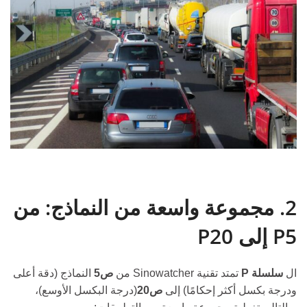
2. مجموعة واسعة من النماذج: من
P5 إلى P20
ال
سلسلة P
تمتد تقنية Sinowatcher من
ص5
النماذج (دقة أعلى
ودرجة بكسل أكثر إحكامًا) إلى
ص20
(درجة البكسل الأوسع)،