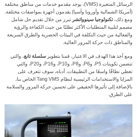
الرسائل المتغيرة (VMS)، يوجد مقدمو خدمات من مناطق مختلفة
(أمريكا الشمالية وأوروبا وآسيا) يقدمون أجهزة بمواصفات مختلفة.
ومع ذلك،
تكنولوجيا سينوواتشر
تبرز من خلال تقديم حل شامل
مصمم لتلبية المتطلبات الأكثر تطلبًا من حيث الكفاءة والرؤية
والفعالية من حيث التكلفة في البيئات الحضرية والطرق السريعة
والمناطق ذات حركة المرور العالية.
ومع أخذ هذا الهدف في الاعتبار، قمنا بتطوير
سلسلة تانغ
، والتي
تتضمن تكوينات P5، وP6، وP8، وP10، وP16، وP20، والتي
تغطي نطاقًا واسعًا من التطبيقات. أدناه، سوف تتعرف على
المزايا والاستخدامات الرئيسية لنظام Tang VMS الخاص بنا،
بالإضافة إلى تأثيرها الحقيقي على تحسين حركة المرور والسلامة
على الطرق.