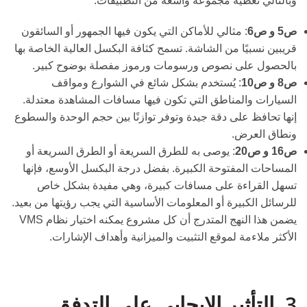
وبالتالي تغطية مجموعة واسعة من التطبيقات:
ص5 و ص6
: مثالي للأماكن التي يكون فيها الجمهور أو السائقون
قريبين نسبيًا من الشاشة. تسمح كثافة البكسل العالية الخاصة بها
بالحصول على نصوص ورسومات ورموز مفصلة بوضوح كبير.
ص8 و ص10
: يُستخدم بشكل شائع في الشوارع ومواقف
السيارات والمناطق التي تكون فيها مسافات المشاهدة معتدلة.
إنها تحافظ على دقة جيدة وتوفر توازنًا بين حجم الوحدة والسطوع
ونطاق العرض.
ص16 و ص20
: يوصى به للطرق السريعة أو الطرق السريعة أو
المساحات المفتوحة الكبيرة. بفضل درجة البكسل الأوسع، فإنها
تسهل القراءة على مسافات كبيرة، وهي مفيدة بشكل خاص
للرسائل الكبيرة أو المعلومات الأساسية التي يجب رؤيتها من بعيد.
يضمن هذا النهج المتدرج أن كل مشروع يمكنه اختيار نظام VMS
الأكثر ملاءمة لموقع التثبيت والميزانية وأهداف الإشارات.
3. التأثير الإيجابي على التدفق