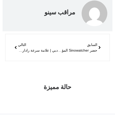
مراقب سينو
السابق
التالي
حضر Sinowatcher المؤتمر الثالث والعشرين لمعلوماتية الطرق السريعة الصينية في سوتشو
دبي | علامة سرعة رادارية ذات وجه رقمي
حالة مميزة