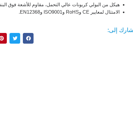
هيكل من البولي كربونات عالي التحمل، مقاوم للأشعة فوق البن
الامتثال لمعايير CE وRoHS وISO9001 وEN12368.
إشارة المرور LED
ارك إلى:
عدسة شفافة 200 ملم RYG...
عدسة شفافة 200 ملم RYG...
300 مم تدفق عالي RYG ...
300 + 200 مم تدفق عالي ...
معبر مشاة
بيدسينس تماس...
سونورا الصوتية...
معبر مشاة...
إشارات عبور المشاة...