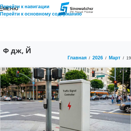
Перейти к навигации
МЕНЮ
Перейти к основному содержанию
Ф дж, Й
Главная
2026
Март
/
/
/
19