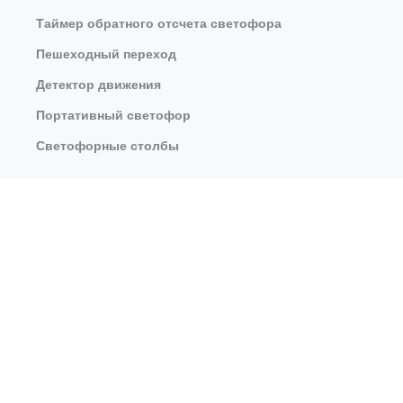
Таймер обратного отсчета светофора
Пешеходный переход
Детектор движения
Портативный светофор
Светофорные столбы
БЕЗОПАСНОСТЬ ДОРОЖНОГО ДВИЖЕНИЯ
Солнечный мигающий свет
↓
Свяжитесь с нами
Сигналы управления полосой движения
Дорожные шипы
Радарный знак скорости
Антибликовая доска
СВЕТОДИОДНОЕ ОСВЕЩЕНИЕ