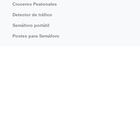
Cruceros Peatonales
Detector de tráfico
Semáforo portátil
Postes para Semáforo
SEGURIDAD VIAL
Lámparas solares
↓
Contáctenos
Señales de Control de Carril
Tachas Viales
Radares de Velocidad
Tablero antirreflejos
ILUMINACIÓN LED
Farolas LED