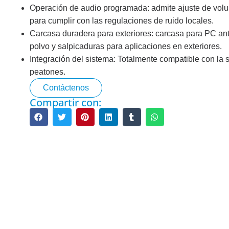
Operación de audio programada: admite ajuste de vol
para cumplir con las regulaciones de ruido locales.
Carcasa duradera para exteriores: carcasa para PC ant
Semáforo LED
Semáf
polvo y salpicaduras para aplicaciones en exteriores.
Lente transparente de 200 mm
Rojo de 
Integración del sistema: Totalmente compatible con la s
RYG ...
peatones.
200mm R
Lente transparente de 200 mm
Contáctenos
Lente t
RYG ...
Compartir con:
roja...
RYG de alto flujo de 300 mm ...
300mm R
300+200mm Alto Flujo...
Cruceros Peatonales
Detect
PedSense sin contacto...
Detector
Sonora Acústica...
Detecci
vehículo
Paso de peatones...