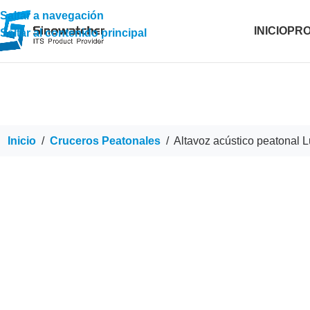
Saltar a navegación
INICIO
PR
Saltar al contenido principal
Inicio
/
Cruceros Peatonales
/
Altavoz acústico peatonal 