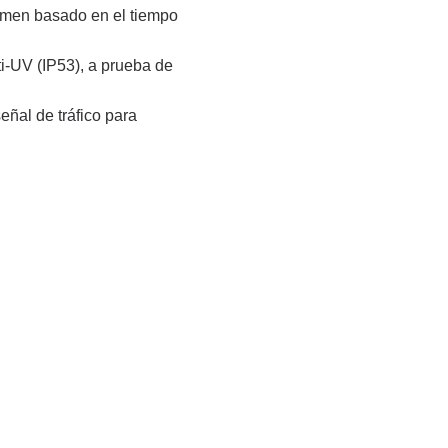
umen basado en el tiempo
i-UV (IP53), a prueba de
oros Peatonales
Semáforos Ciclistas
alto flujo de 200 mm ...
RYG de alto flujo de 300 mm
eñal de tráfico para
ojo Estático y...
300mm Lente Transparente
ransparente de 200 mm
Lente transparente de 300
RG...
ojo y Verde...
Cuenta regresiva RG de 30
or de tráfico
Controladores de
Semáforos
 de vídeo de vehículos...
Controlador de la serie Kylin
ón inalámbrica de
s...
Coordinación adaptativa E10
Controlador de la serie Nano